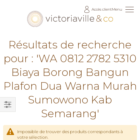
Allez
Accès client
Menu
au
contenu
Résultats de recherche
pour : 'WA 0812 2782 5310
Biaya Borong Bangun
Plafon Dua Warna Murah
Sumowono Kab
Semarang'
Filtrer
par
Impossible de trouver des produits correspondants à
votre sélection.