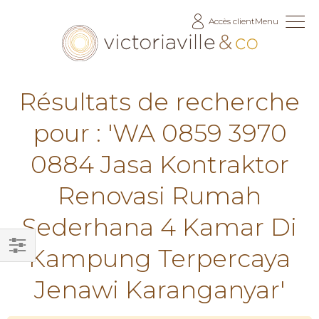
Allez
Accès client
Menu
au
contenu
Résultats de recherche
pour : 'WA 0859 3970
0884 Jasa Kontraktor
Renovasi Rumah
Sederhana 4 Kamar Di
Kampung Terpercaya
Filtrer
Jenawi Karanganyar'
par