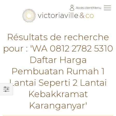
Allez
Accès client
Menu
au
contenu
Résultats de recherche
pour : 'WA 0812 2782 5310
Daftar Harga
Pembuatan Rumah 1
Lantai Seperti 2 Lantai
Kebakkramat
Filtrer
Karanganyar'
par