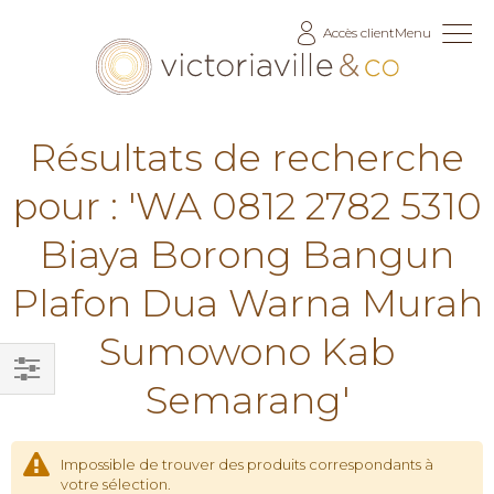
Allez
Accès client
Menu
au
contenu
Résultats de recherche
pour : 'WA 0812 2782 5310
Biaya Borong Bangun
Plafon Dua Warna Murah
Sumowono Kab
Semarang'
Filtrer
par
Impossible de trouver des produits correspondants à
votre sélection.