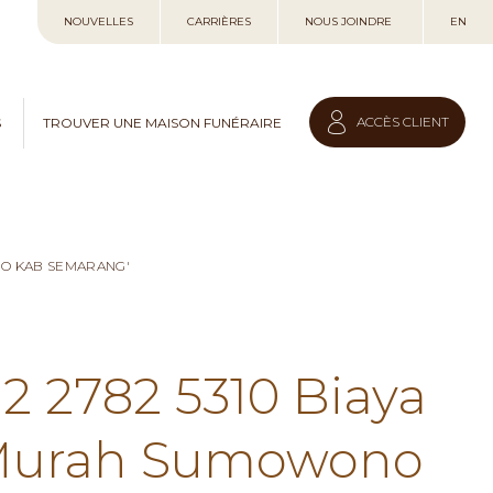
Allez
NOUVELLES
CARRIÈRES
NOUS JOINDRE
EN
au
contenu
ACCÈS CLIENT
S
TROUVER UNE MAISON FUNÉRAIRE
NO KAB SEMARANG'
12 2782 5310 Biaya
 Murah Sumowono