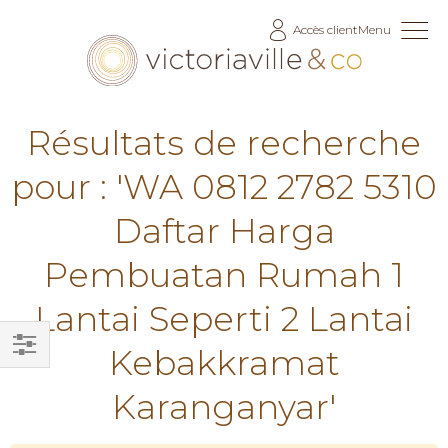
Allez
Accès client
Menu
au
contenu
Résultats de recherche
pour : 'WA 0812 2782 5310
Daftar Harga
Pembuatan Rumah 1
Lantai Seperti 2 Lantai
Kebakkramat
Filtrer
Karanganyar'
par