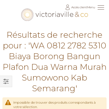
Allez
Accès client
Menu
au
contenu
Résultats de recherche
pour : 'WA 0812 2782 5310
Biaya Borong Bangun
Plafon Dua Warna Murah
Sumowono Kab
Semarang'
Filtrer
par
Impossible de trouver des produits correspondants à
votre sélection.