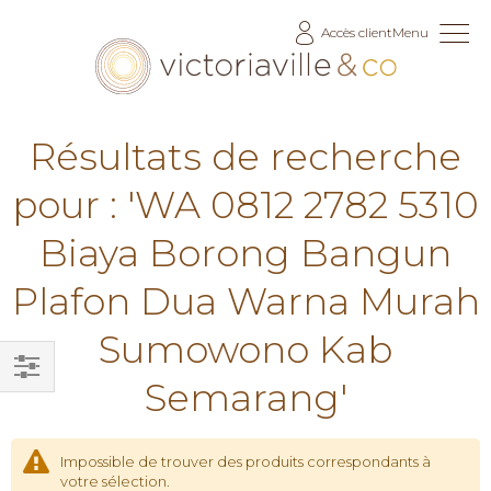
Allez
Accès client
Menu
au
contenu
Résultats de recherche
pour : 'WA 0812 2782 5310
Biaya Borong Bangun
Plafon Dua Warna Murah
Sumowono Kab
Semarang'
Filtrer
par
Impossible de trouver des produits correspondants à
votre sélection.