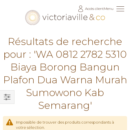
Allez
Accès client
Menu
au
contenu
Résultats de recherche
pour : 'WA 0812 2782 5310
Biaya Borong Bangun
Plafon Dua Warna Murah
Sumowono Kab
Semarang'
Filtrer
par
Impossible de trouver des produits correspondants à
votre sélection.