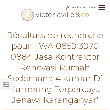
Allez
Accès client
Menu
au
contenu
Résultats de recherche
pour : 'WA 0859 3970
0884 Jasa Kontraktor
Renovasi Rumah
Sederhana 4 Kamar Di
Kampung Terpercaya
Filtrer
Jenawi Karanganyar'
par