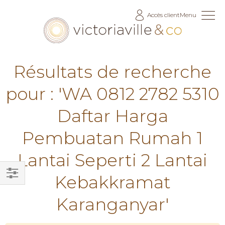
Allez
Accès client
Menu
au
contenu
Résultats de recherche
pour : 'WA 0812 2782 5310
Daftar Harga
Pembuatan Rumah 1
Lantai Seperti 2 Lantai
Kebakkramat
Filtrer
Karanganyar'
par