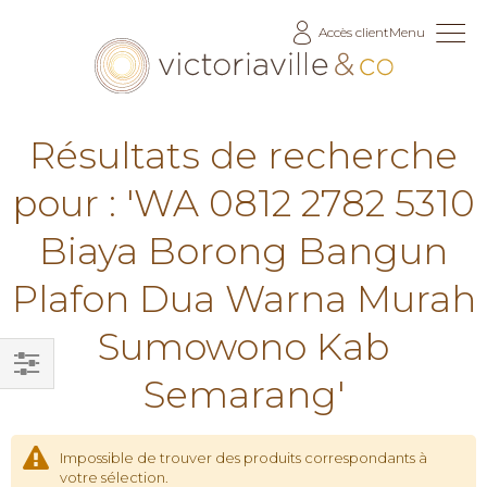
Allez
Accès client
Menu
au
contenu
Résultats de recherche
pour : 'WA 0812 2782 5310
Biaya Borong Bangun
Plafon Dua Warna Murah
Sumowono Kab
Semarang'
Filtrer
par
Impossible de trouver des produits correspondants à
votre sélection.