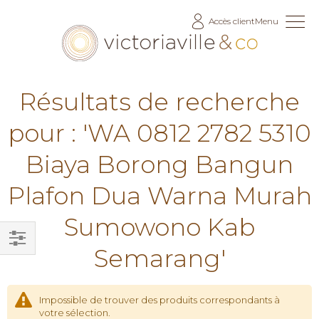
Allez
Accès client
Menu
au
contenu
Résultats de recherche
pour : 'WA 0812 2782 5310
Biaya Borong Bangun
Plafon Dua Warna Murah
Sumowono Kab
Semarang'
Filtrer
par
Impossible de trouver des produits correspondants à
votre sélection.