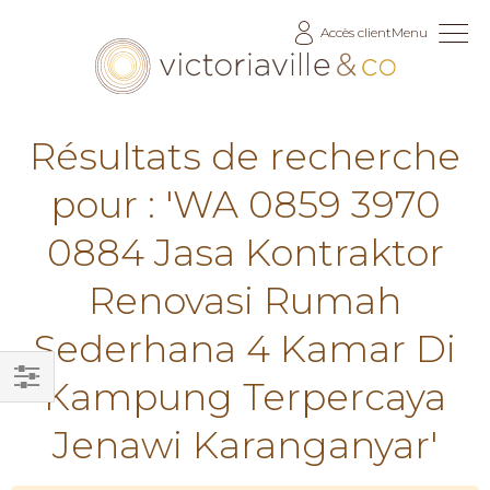
Allez
Accès client
Menu
au
contenu
Résultats de recherche
pour : 'WA 0859 3970
0884 Jasa Kontraktor
Renovasi Rumah
Sederhana 4 Kamar Di
Kampung Terpercaya
Filtrer
Jenawi Karanganyar'
par