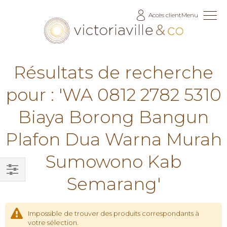
Allez
Accès client
Menu
au
contenu
Résultats de recherche
pour : 'WA 0812 2782 5310
Biaya Borong Bangun
Plafon Dua Warna Murah
Sumowono Kab
Semarang'
Filtrer
par
Impossible de trouver des produits correspondants à
votre sélection.