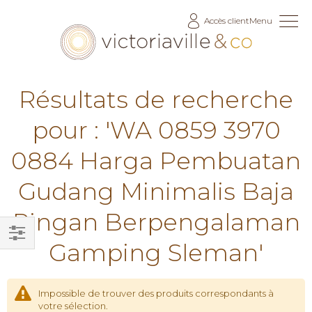
Allez
Accès client
Menu
au
contenu
Résultats de recherche
pour : 'WA 0859 3970
0884 Harga Pembuatan
Gudang Minimalis Baja
Ringan Berpengalaman
Gamping Sleman'
Filtrer
par
Impossible de trouver des produits correspondants à
votre sélection.