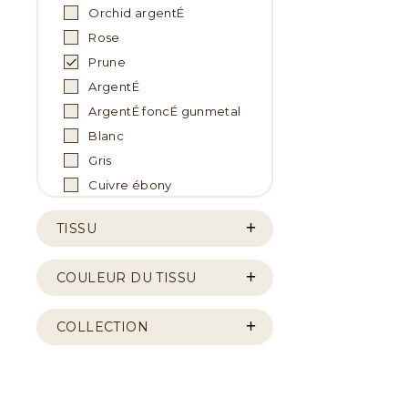
Orchid argentÉ
Rose
Prune
ArgentÉ
ArgentÉ foncÉ gunmetal
Blanc
Gris
Cuivre ébony
TISSU
COULEUR DU TISSU
COLLECTION