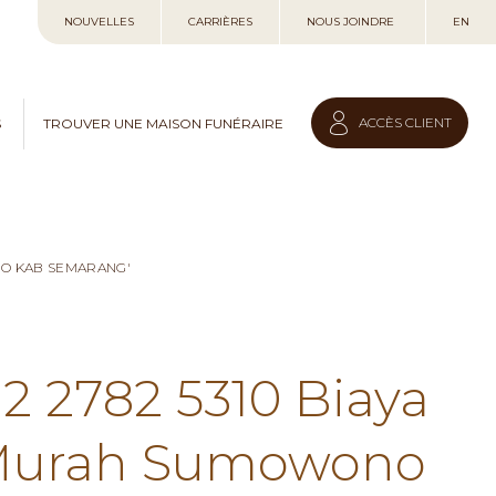
Allez
NOUVELLES
CARRIÈRES
NOUS JOINDRE
EN
au
contenu
ACCÈS CLIENT
S
TROUVER UNE MAISON FUNÉRAIRE
NO KAB SEMARANG'
12 2782 5310 Biaya
 Murah Sumowono