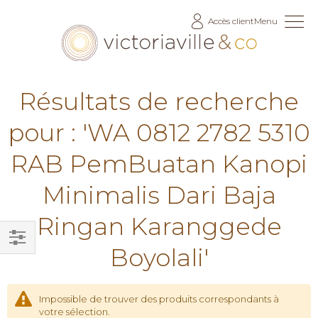
Allez
Accès client
Menu
au
contenu
Résultats de recherche
pour : 'WA 0812 2782 5310
RAB PemBuatan Kanopi
Minimalis Dari Baja
Ringan Karanggede
Boyolali'
Filtrer
par
Impossible de trouver des produits correspondants à
votre sélection.