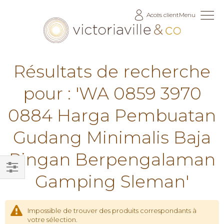
Allez
Accès client
Menu
au
contenu
Résultats de recherche
pour : 'WA 0859 3970
0884 Harga Pembuatan
Gudang Minimalis Baja
Ringan Berpengalaman
Gamping Sleman'
Filtrer
par
Impossible de trouver des produits correspondants à
votre sélection.