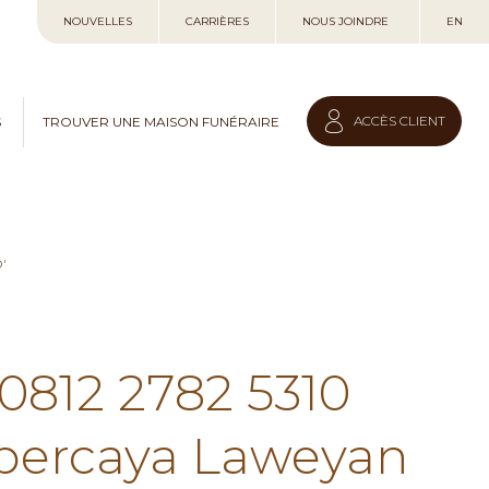
Allez
NOUVELLES
CARRIÈRES
NOUS JOINDRE
EN
au
contenu
ACCÈS CLIENT
S
TROUVER UNE MAISON FUNÉRAIRE
'
 0812 2782 5310
rpercaya Laweyan