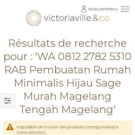
Allez
Accès client
Menu
au
contenu
Résultats de recherche
pour : 'WA 0812 2782 5310
RAB Pembuatan Rumah
Minimalis Hijau Sage
Murah Magelang
Tengah Magelang'
Filtrer
par
Impossible de trouver des produits correspondants à
votre sélection.