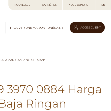
Allez
NOUVELLES
CARRIÈRES
NOUS JOINDRE
EN
au
contenu
ACCÈS CLIENT
S
TROUVER UNE MAISON FUNÉRAIRE
NGALAMAN GAMPING SLEMAN'
59 3970 0884 Harga
Baja Ringan