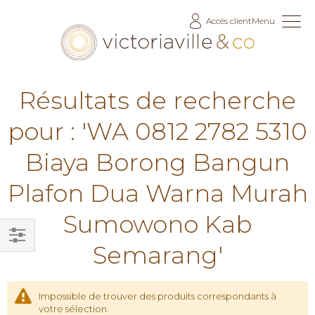
Allez
Accès client
Menu
au
contenu
Résultats de recherche
pour : 'WA 0812 2782 5310
Biaya Borong Bangun
Plafon Dua Warna Murah
Sumowono Kab
Semarang'
Filtrer
par
Impossible de trouver des produits correspondants à
votre sélection.