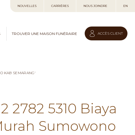
Allez
NOUVELLES
CARRIÈRES
NOUS JOINDRE
EN
au
contenu
ACCÈS CLIENT
S
TROUVER UNE MAISON FUNÉRAIRE
NO KAB SEMARANG'
12 2782 5310 Biaya
 Murah Sumowono