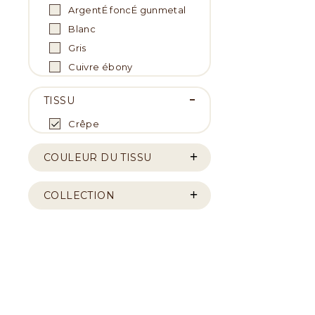
ArgentÉ foncÉ gunmetal
Blanc
Gris
Cuivre ébony
TISSU
Crêpe
COULEUR DU TISSU
COLLECTION