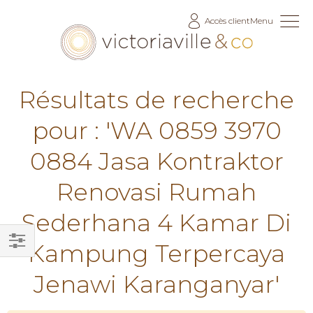
Allez
Accès client
Menu
au
contenu
Résultats de recherche
pour : 'WA 0859 3970
0884 Jasa Kontraktor
Renovasi Rumah
Sederhana 4 Kamar Di
Kampung Terpercaya
Filtrer
Jenawi Karanganyar'
par