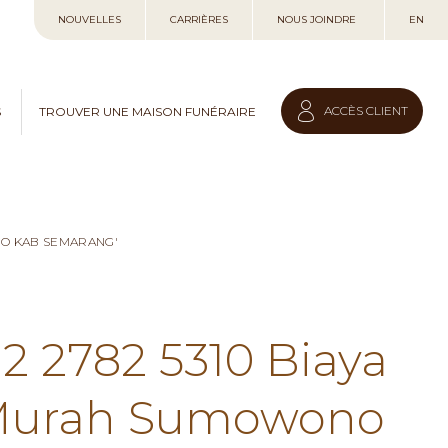
Allez
NOUVELLES
CARRIÈRES
NOUS JOINDRE
EN
au
contenu
ACCÈS CLIENT
S
TROUVER UNE MAISON FUNÉRAIRE
NO KAB SEMARANG'
12 2782 5310 Biaya
 Murah Sumowono