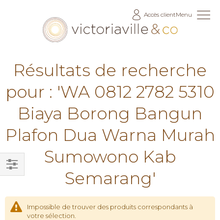
Allez
Accès client
Menu
au
contenu
Résultats de recherche
pour : 'WA 0812 2782 5310
Biaya Borong Bangun
Plafon Dua Warna Murah
Sumowono Kab
Semarang'
Filtrer
par
Impossible de trouver des produits correspondants à
votre sélection.