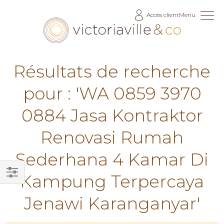
Allez
Accès client
Menu
au
contenu
Résultats de recherche
pour : 'WA 0859 3970
0884 Jasa Kontraktor
Renovasi Rumah
Sederhana 4 Kamar Di
Kampung Terpercaya
Filtrer
Jenawi Karanganyar'
par