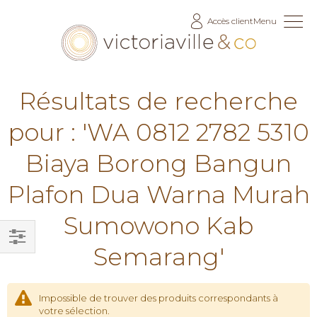
Allez
Accès client
Menu
au
contenu
Résultats de recherche
pour : 'WA 0812 2782 5310
Biaya Borong Bangun
Plafon Dua Warna Murah
Sumowono Kab
Semarang'
Filtrer
par
Impossible de trouver des produits correspondants à
votre sélection.