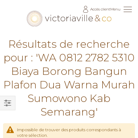
Allez
Accès client
Menu
au
contenu
Résultats de recherche
pour : 'WA 0812 2782 5310
Biaya Borong Bangun
Plafon Dua Warna Murah
Sumowono Kab
Semarang'
Filtrer
par
Impossible de trouver des produits correspondants à
votre sélection.