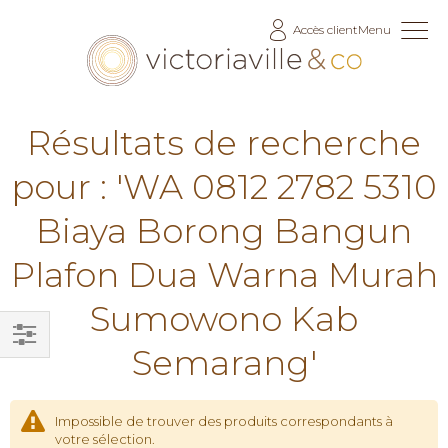
Allez
Accès client
Menu
au
contenu
Résultats de recherche
pour : 'WA 0812 2782 5310
Biaya Borong Bangun
Plafon Dua Warna Murah
Sumowono Kab
Semarang'
Filtrer
par
Impossible de trouver des produits correspondants à
votre sélection.