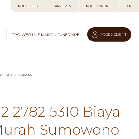
Allez
NOUVELLES
CARRIÈRES
NOUS JOINDRE
EN
au
contenu
ACCÈS CLIENT
S
TROUVER UNE MAISON FUNÉRAIRE
NO KAB SEMARANG'
12 2782 5310 Biaya
 Murah Sumowono