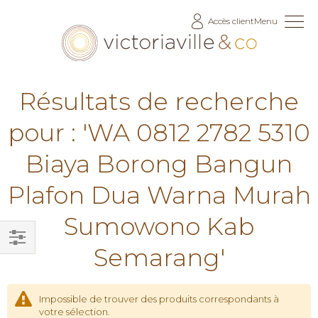
Allez
Accès client
Menu
au
contenu
Résultats de recherche
pour : 'WA 0812 2782 5310
Biaya Borong Bangun
Plafon Dua Warna Murah
Sumowono Kab
Semarang'
Filtrer
par
Impossible de trouver des produits correspondants à
votre sélection.