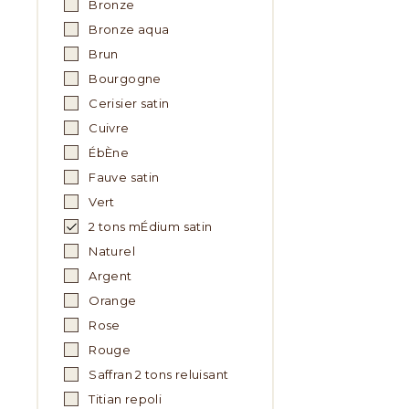
Bronze
Bronze aqua
Brun
Bourgogne
Cerisier satin
Cuivre
ÉbÈne
Fauve satin
Vert
2 tons mÉdium satin
Naturel
Argent
Orange
Rose
Rouge
Saffran 2 tons reluisant
Titian repoli