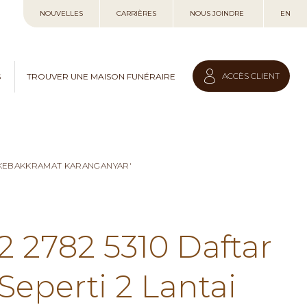
Allez
NOUVELLES
CARRIÈRES
NOUS JOINDRE
EN
au
contenu
ACCÈS CLIENT
S
TROUVER UNE MAISON FUNÉRAIRE
I KEBAKKRAMAT KARANGANYAR'
2 2782 5310 Daftar
eperti 2 Lantai