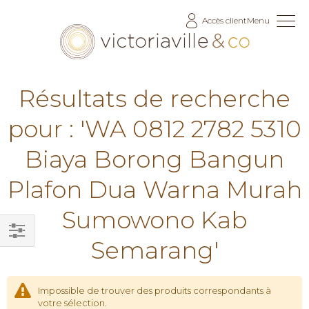
Allez
Accès client
Menu
au
contenu
Résultats de recherche
pour : 'WA 0812 2782 5310
Biaya Borong Bangun
Plafon Dua Warna Murah
Sumowono Kab
Semarang'
Filtrer
par
Impossible de trouver des produits correspondants à
votre sélection.