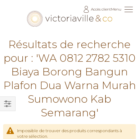
Allez
Accès client
Menu
au
contenu
Résultats de recherche
pour : 'WA 0812 2782 5310
Biaya Borong Bangun
Plafon Dua Warna Murah
Sumowono Kab
Semarang'
Filtrer
par
Impossible de trouver des produits correspondants à
votre sélection.