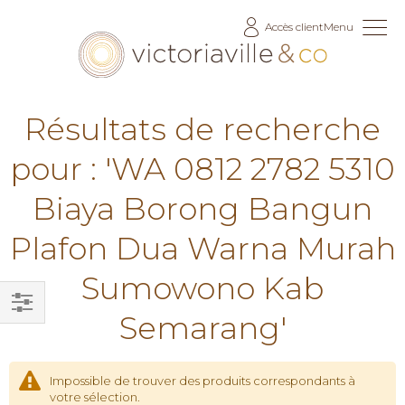
Allez
Accès client
Menu
au
contenu
Résultats de recherche
pour : 'WA 0812 2782 5310
Biaya Borong Bangun
Plafon Dua Warna Murah
Sumowono Kab
Semarang'
Filtrer
par
Impossible de trouver des produits correspondants à
votre sélection.