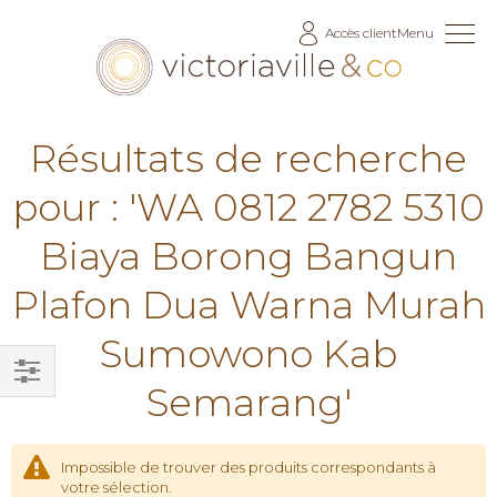
Allez
Accès client
Menu
au
contenu
Résultats de recherche
pour : 'WA 0812 2782 5310
Biaya Borong Bangun
Plafon Dua Warna Murah
Sumowono Kab
Semarang'
Filtrer
par
Impossible de trouver des produits correspondants à
votre sélection.