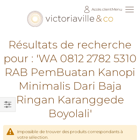
Allez
Accès client
Menu
au
contenu
Résultats de recherche
pour : 'WA 0812 2782 5310
RAB PemBuatan Kanopi
Minimalis Dari Baja
Ringan Karanggede
Boyolali'
Filtrer
par
Impossible de trouver des produits correspondants à
votre sélection.