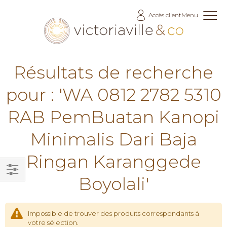
Allez
Accès client
Menu
au
contenu
Résultats de recherche
pour : 'WA 0812 2782 5310
RAB PemBuatan Kanopi
Minimalis Dari Baja
Ringan Karanggede
Boyolali'
Filtrer
par
Impossible de trouver des produits correspondants à
votre sélection.