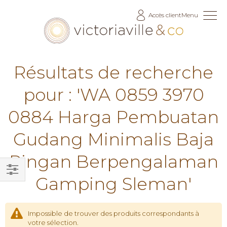
Allez
Accès client
Menu
au
contenu
Résultats de recherche
pour : 'WA 0859 3970
0884 Harga Pembuatan
Gudang Minimalis Baja
Ringan Berpengalaman
Gamping Sleman'
Filtrer
par
Impossible de trouver des produits correspondants à
votre sélection.