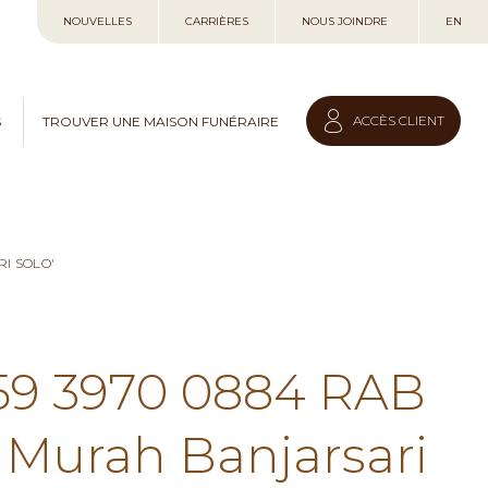
Allez
NOUVELLES
CARRIÈRES
NOUS JOINDRE
EN
au
contenu
ACCÈS CLIENT
S
TROUVER UNE MAISON FUNÉRAIRE
I SOLO'
859 3970 0884 RAB
Murah Banjarsari