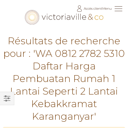
Allez
Accès client
Menu
au
contenu
Résultats de recherche
pour : 'WA 0812 2782 5310
Daftar Harga
Pembuatan Rumah 1
Lantai Seperti 2 Lantai
Kebakkramat
Filtrer
Karanganyar'
par