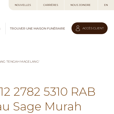
Allez
NOUVELLES
CARRIÈRES
NOUS JOINDRE
EN
au
contenu
ACCÈS CLIENT
S
TROUVER UNE MAISON FUNÉRAIRE
LANG TENGAH MAGELANG'
812 2782 5310 RAB
au Sage Murah