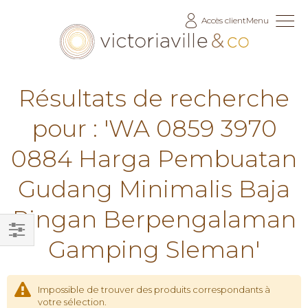
Allez
Accès client
Menu
au
contenu
Résultats de recherche
pour : 'WA 0859 3970
0884 Harga Pembuatan
Gudang Minimalis Baja
Ringan Berpengalaman
Gamping Sleman'
Filtrer
par
Impossible de trouver des produits correspondants à
votre sélection.