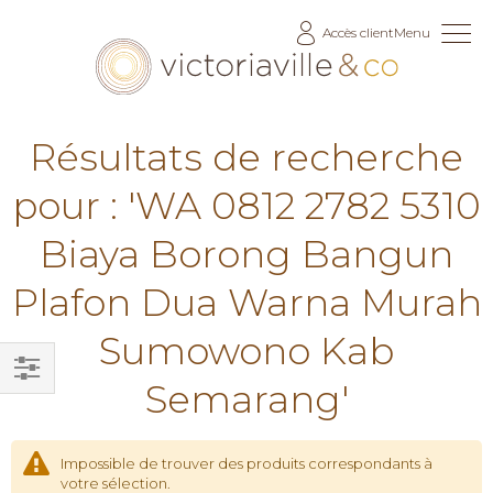
Allez
Accès client
Menu
au
contenu
Résultats de recherche
pour : 'WA 0812 2782 5310
Biaya Borong Bangun
Plafon Dua Warna Murah
Sumowono Kab
Semarang'
Filtrer
par
Impossible de trouver des produits correspondants à
votre sélection.