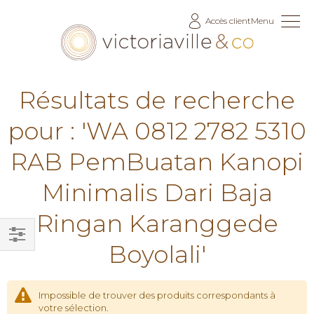
Allez
Accès client
Menu
au
contenu
Résultats de recherche
pour : 'WA 0812 2782 5310
RAB PemBuatan Kanopi
Minimalis Dari Baja
Ringan Karanggede
Boyolali'
Filtrer
par
Impossible de trouver des produits correspondants à
votre sélection.