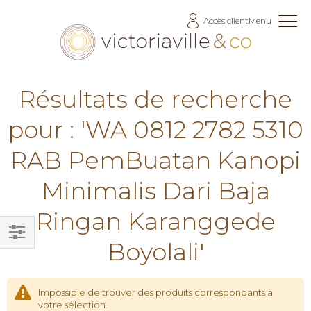
Allez
Accès client
Menu
au
contenu
Résultats de recherche
pour : 'WA 0812 2782 5310
RAB PemBuatan Kanopi
Minimalis Dari Baja
Ringan Karanggede
Boyolali'
Filtrer
par
Impossible de trouver des produits correspondants à
votre sélection.