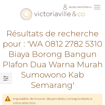
Allez
Accès client
Menu
au
contenu
Résultats de recherche
pour : 'WA 0812 2782 5310
Biaya Borong Bangun
Plafon Dua Warna Murah
Sumowono Kab
Semarang'
Filtrer
par
Impossible de trouver des produits correspondants à
votre sélection.