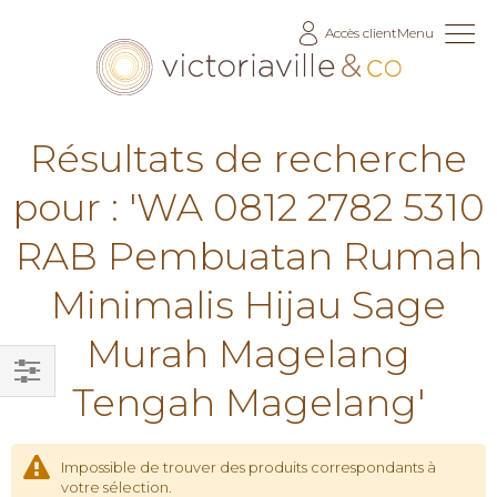
Allez
Accès client
Menu
au
contenu
Résultats de recherche
pour : 'WA 0812 2782 5310
RAB Pembuatan Rumah
Minimalis Hijau Sage
Murah Magelang
Tengah Magelang'
Filtrer
par
Impossible de trouver des produits correspondants à
votre sélection.